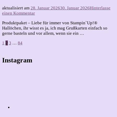
aktualisiert am
28. Januar 2026
30. Januar 2026
Hinterlasse
zu
einen Kommentar
Mal
Produktpaket – Liebe für immer von Stampin`Up!®
wieder
Hallöchen, ihr wisst es ja, ich mag Grußkarten einfach so
eine
gerne basteln und vor allem, wenn sie ein …
besondere
Grußkarte
Seitennummerierung
Seite
Seite
Seite
Seite
1
2
3
…
84
der
Beiträge
Instagram