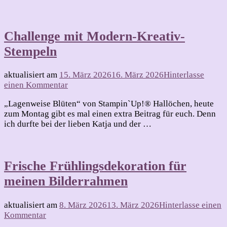
Challenge mit Modern-Kreativ-
Stempeln
aktualisiert am
15. März 2026
16. März 2026
Hinterlasse
zu
einen Kommentar
Challenge
„Lagenweise Blüten“ von Stampin`Up!® Hallöchen, heute
mit
zum Montag gibt es mal einen extra Beitrag für euch. Denn
Modern-
ich durfte bei der lieben Katja und der …
Kreativ-
Stempeln
Frische Frühlingsdekoration für
meinen Bilderrahmen
aktualisiert am
8. März 2026
13. März 2026
Hinterlasse einen
zu
Kommentar
Frische