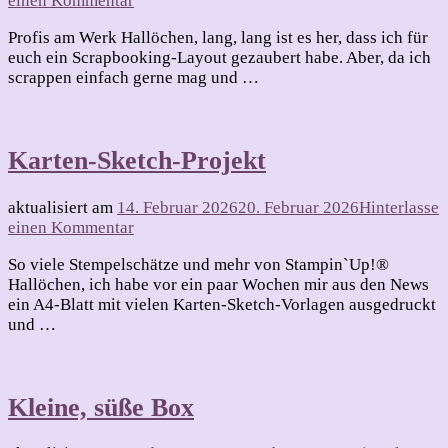
einen Kommentar
Scrapbooking-
Profis am Werk Hallöchen, lang, lang ist es her, dass ich für
Layout
euch ein Scrapbooking-Layout gezaubert habe. Aber, da ich
–
scrappen einfach gerne mag und …
2026
–
#1
Karten-Sketch-Projekt
aktualisiert am
14. Februar 2026
20. Februar 2026
Hinterlasse
zu
einen Kommentar
Karten-
So viele Stempelschätze und mehr von Stampin`Up!®
Sketch-
Hallöchen, ich habe vor ein paar Wochen mir aus den News
Projekt
ein A4-Blatt mit vielen Karten-Sketch-Vorlagen ausgedruckt
und …
Kleine, süße Box