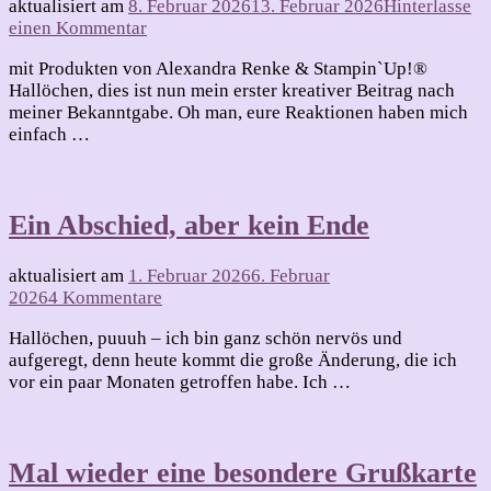
aktualisiert am
8. Februar 2026
13. Februar 2026
Hinterlasse
zu
einen Kommentar
Kleine,
mit Produkten von Alexandra Renke & Stampin`Up!®
süße
Hallöchen, dies ist nun mein erster kreativer Beitrag nach
Box
meiner Bekanntgabe. Oh man, eure Reaktionen haben mich
einfach …
Ein Abschied, aber kein Ende
aktualisiert am
1. Februar 2026
6. Februar
zu
2026
4 Kommentare
Ein
Hallöchen, puuuh – ich bin ganz schön nervös und
Abschied,
aufgeregt, denn heute kommt die große Änderung, die ich
aber
vor ein paar Monaten getroffen habe. Ich …
kein
Ende
Mal wieder eine besondere Grußkarte