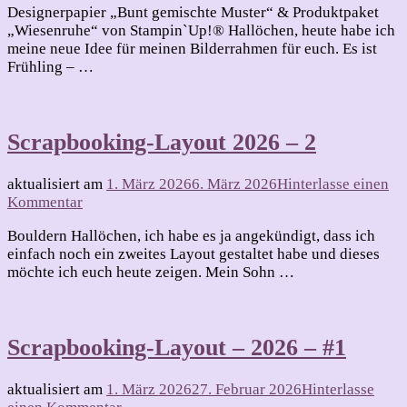
Designerpapier „Bunt gemischte Muster“ & Produktpaket
Frühlingsdekoration
„Wiesenruhe“ von Stampin`Up!® Hallöchen, heute habe ich
für
meine neue Idee für meinen Bilderrahmen für euch. Es ist
meinen
Frühling – …
Bilderrahmen
Scrapbooking-Layout 2026 – 2
aktualisiert am
1. März 2026
6. März 2026
Hinterlasse einen
zu
Kommentar
Scrapbooking-
Bouldern Hallöchen, ich habe es ja angekündigt, dass ich
Layout
einfach noch ein zweites Layout gestaltet habe und dieses
2026
möchte ich euch heute zeigen. Mein Sohn …
–
2
Scrapbooking-Layout – 2026 – #1
aktualisiert am
1. März 2026
27. Februar 2026
Hinterlasse
zu