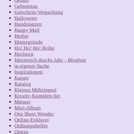
Geburt
Geburtstag
Gutschein-Verpackung
Halloween
Handstanzen
Happy Mail
Herbst
Hintergründe
Ho! Ho! Ho! Reihe
Hochzeit
Ideenreich durchs Jahr – Bloghop
in eigener Sache
Inspirationen
Karten
Katalog
Kleines Mitbringsel
Kreativ-Komplett-Set
Männer
Mini-Album
One Sheet Wonder
Online-Exklusiv
Ordnungshelfer
Ostern