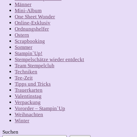
Männer
Mini-Album
One Sheet Wonder
Online-Exklusiv
Ordnungshelfer
Ostern
Scrapbooking
Sommer
Stampin`Up!
Stempelschätze wieder entdeckt
Team Stempelclub
Techniken
Tee-Zeit
Tipps und Tricks
Trauerkarten
Valentinstag
Verpackung
Vororder – Stampin`Up
Weihnachten
Winter
Suchen