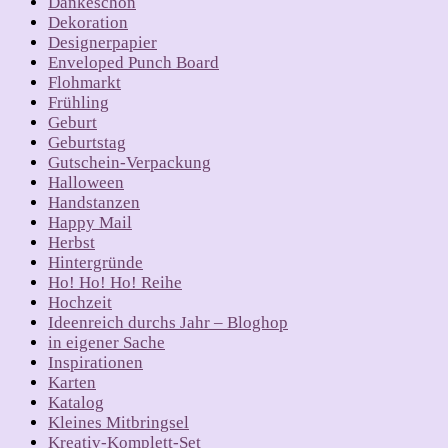
Dankeschön
Dekoration
Designerpapier
Enveloped Punch Board
Flohmarkt
Frühling
Geburt
Geburtstag
Gutschein-Verpackung
Halloween
Handstanzen
Happy Mail
Herbst
Hintergründe
Ho! Ho! Ho! Reihe
Hochzeit
Ideenreich durchs Jahr – Bloghop
in eigener Sache
Inspirationen
Karten
Katalog
Kleines Mitbringsel
Kreativ-Komplett-Set