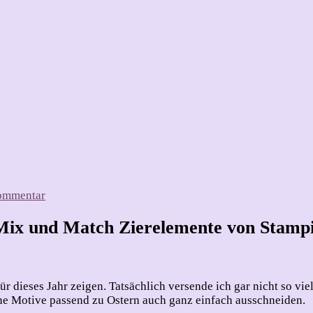
zu
Kommentar
Meine
Osterkarten
Mix und Match Zierelemente von Stamp
für
2025
r dieses Jahr zeigen. Tatsächlich versende ich gar nicht so vie
e Motive passend zu Ostern auch ganz einfach ausschneiden.