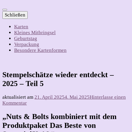
Schließen
Karten
Kleines Mitbringsel
Geburtstag
Verpackung
Besondere Kartenformen
Stempelschätze wieder entdeckt –
2025 – Teil 5
aktualisiert am
21. April 2025
4. Mai 2025
Hinterlasse einen
zu
Kommentar
Stempelschätze
wieder
„Nuts & Bolts kombiniert mit dem
entdeckt
Produktpaket Das Beste von
–