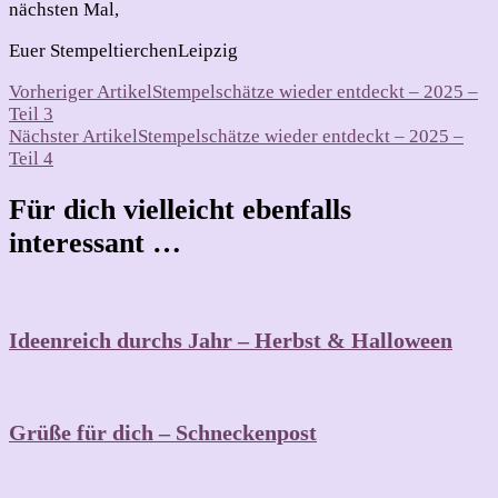
nächsten Mal,
Euer StempeltierchenLeipzig
Beitragsnavigation
Vorheriger Artikel
Stempelschätze wieder entdeckt – 2025 –
Teil 3
Nächster Artikel
Stempelschätze wieder entdeckt – 2025 –
Teil 4
Für dich vielleicht ebenfalls
interessant …
Ideenreich durchs Jahr – Herbst & Halloween
Grüße für dich – Schneckenpost