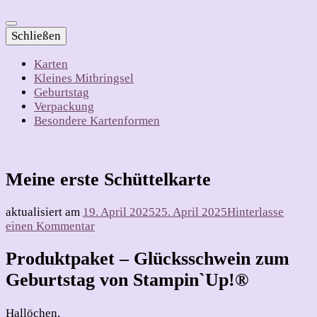
Schließen
Karten
Kleines Mitbringsel
Geburtstag
Verpackung
Besondere Kartenformen
Meine erste Schüttelkarte
aktualisiert am
19. April 2025
25. April 2025
Hinterlasse
zu
einen Kommentar
Meine
erste
Produktpaket – Glücksschwein zum
Schüttelkarte
Geburtstag von Stampin`Up!®
Hallöchen,