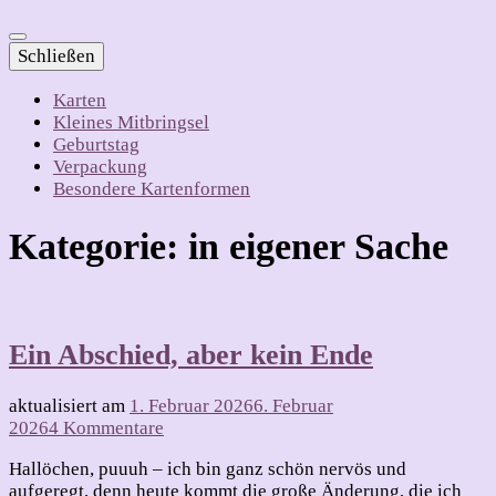
Schließen
Karten
Kleines Mitbringsel
Geburtstag
Verpackung
Besondere Kartenformen
Kategorie:
in eigener Sache
Ein Abschied, aber kein Ende
aktualisiert am
1. Februar 2026
6. Februar
zu
2026
4 Kommentare
Ein
Hallöchen, puuuh – ich bin ganz schön nervös und
Abschied,
aufgeregt, denn heute kommt die große Änderung, die ich
aber