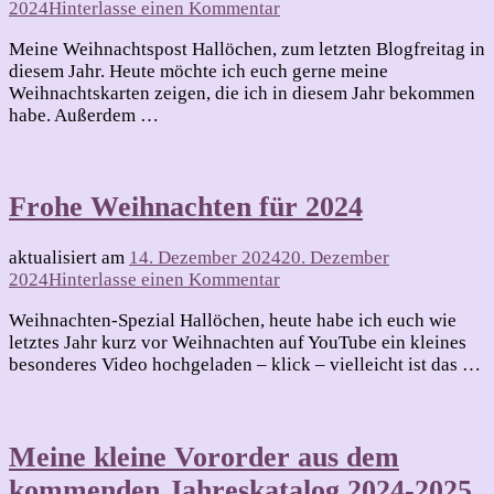
zu
2024
Hinterlasse einen Kommentar
Ein
Meine Weihnachtspost Hallöchen, zum letzten Blogfreitag in
letztes
diesem Jahr. Heute möchte ich euch gerne meine
Mal
Weihnachtskarten zeigen, die ich in diesem Jahr bekommen
Weihnachten
habe. Außerdem …
für
2024
Frohe Weihnachten für 2024
aktualisiert am
14. Dezember 2024
20. Dezember
zu
2024
Hinterlasse einen Kommentar
Frohe
Weihnachten-Spezial Hallöchen, heute habe ich euch wie
Weihnachten
letztes Jahr kurz vor Weihnachten auf YouTube ein kleines
für
besonderes Video hochgeladen – klick – vielleicht ist das …
2024
Meine kleine Vororder aus dem
kommenden Jahreskatalog 2024-2025