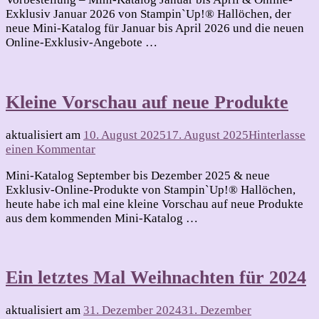
Produkte
Exklusiv Januar 2026 von Stampin`Up!® Hallöchen, der
–
neue Mini-Katalog für Januar bis April 2026 und die neuen
neue
Online-Exklusiv-Angebote …
Freuden
Kleine Vorschau auf neue Produkte
aktualisiert am
10. August 2025
17. August 2025
Hinterlasse
zu
einen Kommentar
Kleine
Mini-Katalog September bis Dezember 2025 & neue
Vorschau
Exklusiv-Online-Produkte von Stampin`Up!® Hallöchen,
auf
heute habe ich mal eine kleine Vorschau auf neue Produkte
neue
aus dem kommenden Mini-Katalog …
Produkte
Ein letztes Mal Weihnachten für 2024
aktualisiert am
31. Dezember 2024
31. Dezember