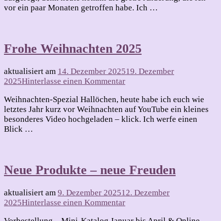
vor ein paar Monaten getroffen habe. Ich …
kein
Ende
Frohe Weihnachten 2025
aktualisiert am
14. Dezember 2025
19. Dezember
zu
2025
Hinterlasse einen Kommentar
Frohe
Weihnachten-Spezial Hallöchen, heute habe ich euch wie
Weihnachten
letztes Jahr kurz vor Weihnachten auf YouTube ein kleines
2025
besonderes Video hochgeladen – klick. Ich werfe einen
Blick …
Neue Produkte – neue Freuden
aktualisiert am
9. Dezember 2025
12. Dezember
zu
2025
Hinterlasse einen Kommentar
Neue
Vorbestellung – Mini-Katalog Januar bis April & Online-