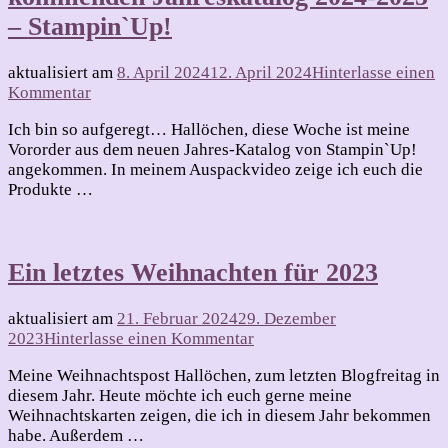
– Stampin`Up!
aktualisiert am
8. April 2024
12. April 2024
Hinterlasse einen
zu
Kommentar
Meine
Ich bin so aufgeregt… Hallöchen, diese Woche ist meine
kleine
Vororder aus dem neuen Jahres-Katalog von Stampin`Up!
Vororder
angekommen. In meinem Auspackvideo zeige ich euch die
aus
Produkte …
dem
kommenden
Jahreskatalog
2024-
Ein letztes Weihnachten für 2023
2025
–
Stampin`Up!
aktualisiert am
21. Februar 2024
29. Dezember
zu
2023
Hinterlasse einen Kommentar
Ein
Meine Weihnachtspost Hallöchen, zum letzten Blogfreitag in
letztes
diesem Jahr. Heute möchte ich euch gerne meine
Weihnachten
Weihnachtskarten zeigen, die ich in diesem Jahr bekommen
für
habe. Außerdem …
2023