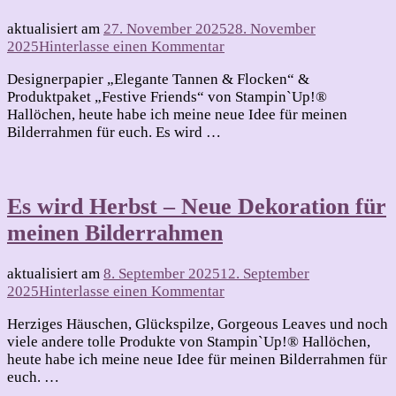
aktualisiert am
27. November 2025
28. November
zu
2025
Hinterlasse einen Kommentar
Winterzeit
Designerpapier „Elegante Tannen & Flocken“ &
–
Produktpaket „Festive Friends“ von Stampin`Up!®
neue
Hallöchen, heute habe ich meine neue Idee für meinen
Dekoration
Bilderrahmen für euch. Es wird …
für
meinen
Bilderrahmen
2025
Es wird Herbst – Neue Dekoration für
meinen Bilderrahmen
aktualisiert am
8. September 2025
12. September
zu
2025
Hinterlasse einen Kommentar
Es
Herziges Häuschen, Glückspilze, Gorgeous Leaves und noch
wird
viele andere tolle Produkte von Stampin`Up!® Hallöchen,
Herbst
heute habe ich meine neue Idee für meinen Bilderrahmen für
–
euch. …
Neue