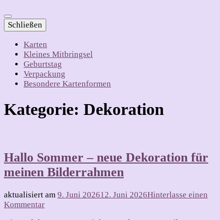
Schließen
Karten
Kleines Mitbringsel
Geburtstag
Verpackung
Besondere Kartenformen
Kategorie:
Dekoration
Hallo Sommer – neue Dekoration für
meinen Bilderrahmen
aktualisiert am
9. Juni 2026
12. Juni 2026
Hinterlasse einen
zu
Kommentar
Hallo