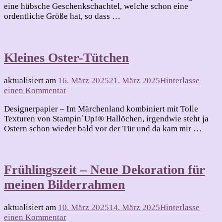
eine hübsche Geschenkschachtel, welche schon eine
ordentliche Größe hat, so dass …
Kleines Oster-Tütchen
aktualisiert am
16. März 2025
21. März 2025
Hinterlasse
zu
einen Kommentar
Kleines
Designerpapier – Im Märchenland kombiniert mit Tolle
Oster-
Texturen von Stampin`Up!® Hallöchen, irgendwie steht ja
Tütchen
Ostern schon wieder bald vor der Tür und da kam mir …
Frühlingszeit – Neue Dekoration für
meinen Bilderrahmen
aktualisiert am
10. März 2025
14. März 2025
Hinterlasse
zu
einen Kommentar