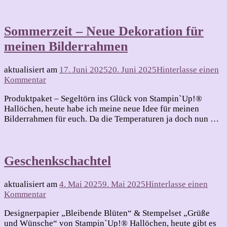
Dekoration
für
meinen
Sommerzeit – Neue Dekoration für
Bilderrahmen
meinen Bilderrahmen
aktualisiert am
17. Juni 2025
20. Juni 2025
Hinterlasse einen
zu
Kommentar
Sommerzeit
Produktpaket – Segeltörn ins Glück von Stampin`Up!®
–
Hallöchen, heute habe ich meine neue Idee für meinen
Neue
Bilderrahmen für euch. Da die Temperaturen ja doch nun …
Dekoration
für
meinen
Bilderrahmen
Geschenkschachtel
aktualisiert am
4. Mai 2025
9. Mai 2025
Hinterlasse einen
zu
Kommentar
Geschenkschachtel
Designerpapier „Bleibende Blüten“ & Stempelset „Grüße
und Wünsche“ von Stampin`Up!® Hallöchen, heute gibt es