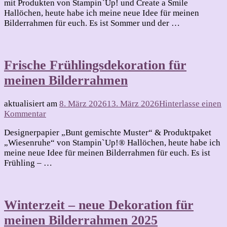
mit Produkten von Stampin`Up! und Create a Smile
Sommer
Hallöchen, heute habe ich meine neue Idee für meinen
–
Bilderrahmen für euch. Es ist Sommer und der …
neue
Dekoration
für
meinen
Frische Frühlingsdekoration für
Bilderrahmen
meinen Bilderrahmen
aktualisiert am
8. März 2026
13. März 2026
Hinterlasse einen
zu
Kommentar
Frische
Designerpapier „Bunt gemischte Muster“ & Produktpaket
Frühlingsdekoration
„Wiesenruhe“ von Stampin`Up!® Hallöchen, heute habe ich
für
meine neue Idee für meinen Bilderrahmen für euch. Es ist
meinen
Frühling – …
Bilderrahmen
Winterzeit – neue Dekoration für
meinen Bilderrahmen 2025