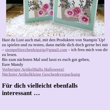
Hast du Lust auch mal, mit den Produkten von Stampin`Up!
zu spielen und zu testen, dann melde dich doch gerne bei mir
–
stempeltierchenleipzig@gmail.com
– ich freu mich von dir
zu lesen.
Bis zum nächsten Mal und lasst es euch gut gehen,
Eure Mandy
Beitragsnavigation
Vorheriger Artikel
Hallo Halloween!
Nächster Artikel
kleine Geschenkverpackung
Für dich vielleicht ebenfalls
interessant …