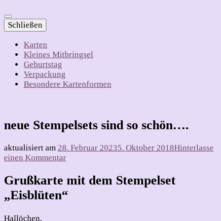
Schließen
Karten
Kleines Mitbringsel
Geburtstag
Verpackung
Besondere Kartenformen
neue Stempelsets sind so schön….
aktualisiert am
28. Februar 2023
5. Oktober 2018
Hinterlasse
zu
einen Kommentar
neue
Stempelsets
Grußkarte mit dem Stempelset
sind
„Eisblüten“
so
schön….
Hallöchen,