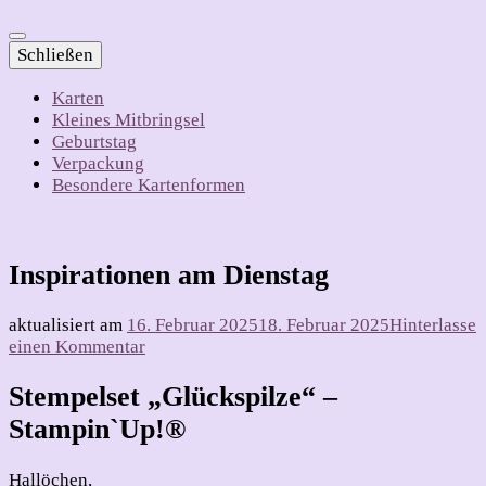
Schließen
Karten
Kleines Mitbringsel
Geburtstag
Verpackung
Besondere Kartenformen
Inspirationen am Dienstag
aktualisiert am
16. Februar 2025
18. Februar 2025
Hinterlasse
zu
einen Kommentar
Inspirationen
am
Stempelset „Glückspilze“ –
Dienstag
Stampin`Up!®
Hallöchen,