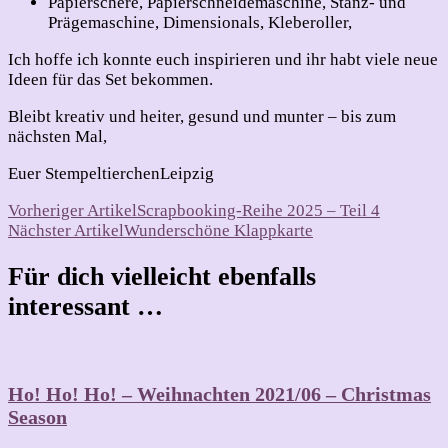
Papierschere, Papierschneidemaschine, Stanz- und
Prägemaschine, Dimensionals, Kleberoller,
Ich hoffe ich konnte euch inspirieren und ihr habt viele neue
Ideen für das Set bekommen.
Bleibt kreativ und heiter, gesund und munter – bis zum
nächsten Mal,
Euer StempeltierchenLeipzig
Beitragsnavigation
Vorheriger Artikel
Scrapbooking-Reihe 2025 – Teil 4
Nächster Artikel
Wunderschöne Klappkarte
Für dich vielleicht ebenfalls
interessant …
Ho! Ho! Ho! – Weihnachten 2021/06 – Christmas
Season