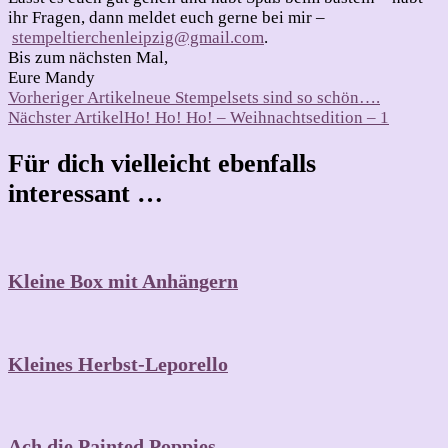
ihr Fragen, dann meldet euch gerne bei mir –
stempeltierchenleipzig@gmail.com
.
Bis zum nächsten Mal,
Eure Mandy
Beitragsnavigation
Vorheriger Artikel
neue Stempelsets sind so schön….
Nächster Artikel
Ho! Ho! Ho! – Weihnachtsedition – 1
Für dich vielleicht ebenfalls
interessant …
Kleine Box mit Anhängern
Kleines Herbst-Leporello
Ach die Painted Poppies….