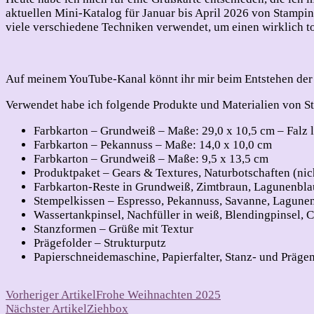
aktuellen Mini-Katalog für Januar bis April 2026 von Stampin`
viele verschiedene Techniken verwendet, um einen wirklich to
Auf meinem YouTube-Kanal könnt ihr mir beim Entstehen der 
Verwendet habe ich folgende Produkte und Materialien von S
Farbkarton – Grundweiß – Maße: 29,0 x 10,5 cm – Falz l
Farbkarton – Pekannuss – Maße: 14,0 x 10,0 cm
Farbkarton – Grundweiß – Maße: 9,5 x 13,5 cm
Produktpaket – Gears & Textures, Naturbotschaften (nic
Farbkarton-Reste in Grundweiß, Zimtbraun, Lagunenbla
Stempelkissen – Espresso, Pekannuss, Savanne, Lagune
Wassertankpinsel, Nachfüller in weiß, Blendingpinsel, 
Stanzformen – Grüße mit Textur
Prägefolder – Strukturputz
Papierschneidemaschine, Papierfalter, Stanz- und Präge
Beitragsnavigation
Vorheriger Artikel
Frohe Weihnachten 2025
Nächster Artikel
Ziehbox