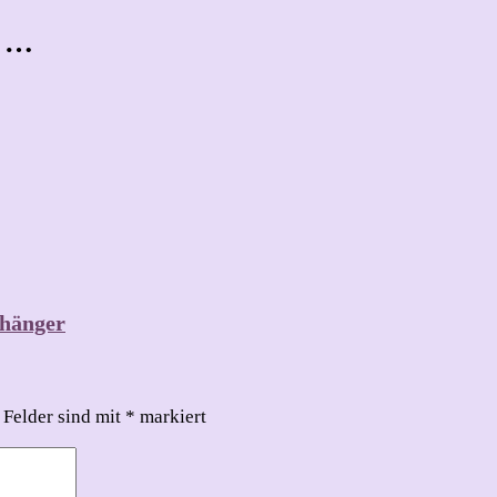
t …
nhänger
 Felder sind mit
*
markiert