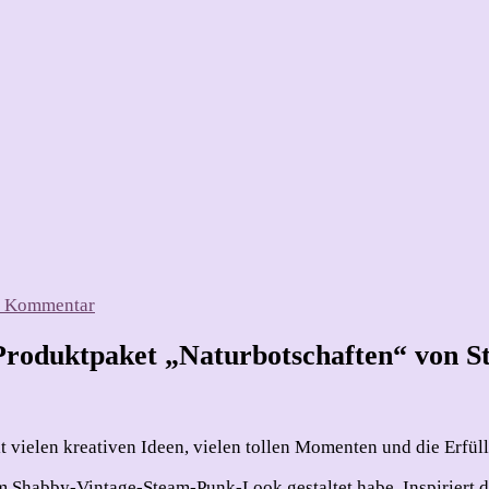
zu
en Kommentar
Grußkarte
im
Produktpaket „Naturbotschaften“ von 
Shabby-
Vintage-
Look
 vielen kreativen Ideen, vielen tollen Momenten und die Erfüll
 im Shabby-Vintage-Steam-Punk-Look gestaltet habe. Inspiriert