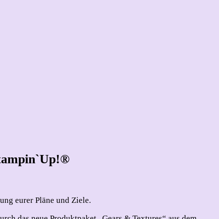
Stampin`Up!®
ung eurer Pläne und Ziele.
 durch das neue Produktpaket „Gears & Textures“ aus dem