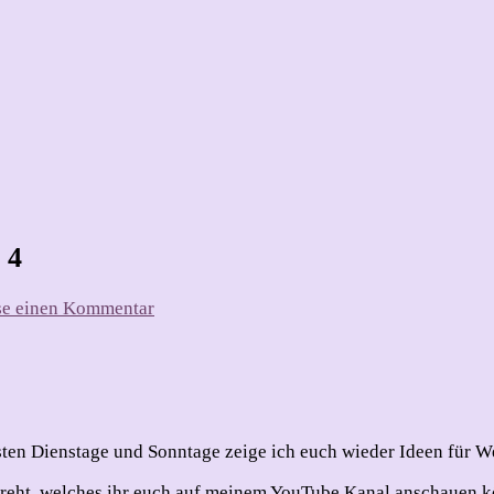
 4
zu
se einen Kommentar
Ho!
Ho!
Ho!
–
Weihnachten
2023
ächsten Dienstage und Sonntage zeige ich euch wieder Ideen für 
–
Teil
edreht, welches ihr euch auf meinem YouTube Kanal anschauen 