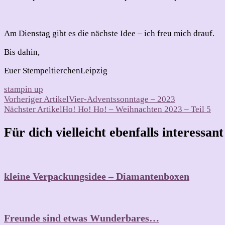
Am Dienstag gibt es die nächste Idee – ich freu mich drauf.
Bis dahin,
Euer StempeltierchenLeipzig
stampin up
Beitragsnavigation
Vorheriger Artikel
Vier-Adventssonntage – 2023
Nächster Artikel
Ho! Ho! Ho! – Weihnachten 2023 – Teil 5
Für dich vielleicht ebenfalls interessan
kleine Verpackungsidee – Diamantenboxen
Freunde sind etwas Wunderbares…