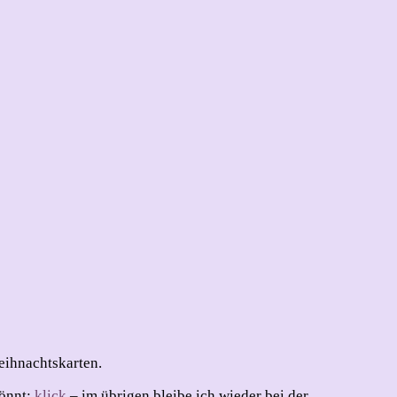
Weihnachtskarten.
könnt:
klick
– im übrigen bleibe ich wieder bei der