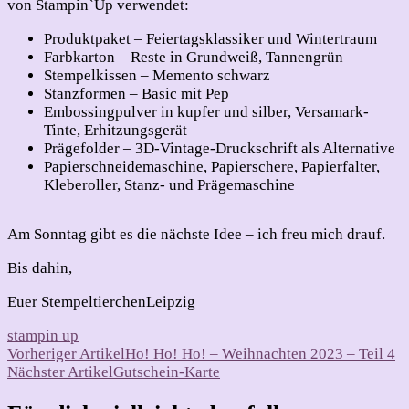
von Stampin`Up verwendet:
Produktpaket – Feiertagsklassiker und Wintertraum
Farbkarton – Reste in Grundweiß, Tannengrün
Stempelkissen – Memento schwarz
Stanzformen – Basic mit Pep
Embossingpulver in kupfer und silber, Versamark-
Tinte, Erhitzungsgerät
Prägefolder – 3D-Vintage-Druckschrift als Alternative
Papierschneidemaschine, Papierschere, Papierfalter,
Kleberoller, Stanz- und Prägemaschine
Am Sonntag gibt es die nächste Idee – ich freu mich drauf.
Bis dahin,
Euer StempeltierchenLeipzig
stampin up
Beitragsnavigation
Vorheriger Artikel
Ho! Ho! Ho! – Weihnachten 2023 – Teil 4
Nächster Artikel
Gutschein-Karte