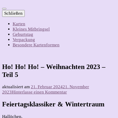
Schließen
Karten
Kleines Mitbringsel
Geburtstag
Verpackung
Besondere Kartenformen
Ho! Ho! Ho! – Weihnachten 2023 –
Teil 5
aktualisiert am
21. Februar 2024
21. November
zu
2023
Hinterlasse einen Kommentar
Ho!
Ho!
Feiertagsklassiker & Wintertraum
Ho!
–
Hallöchen,