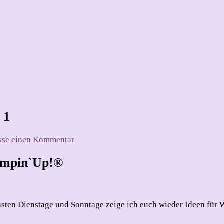
 1
zu
asse einen Kommentar
Ho!
Ho!
tampin`Up!®
Ho!
–
Weihnachten
2025
chsten Dienstage und Sonntage zeige ich euch wieder Ideen für 
–
Teil