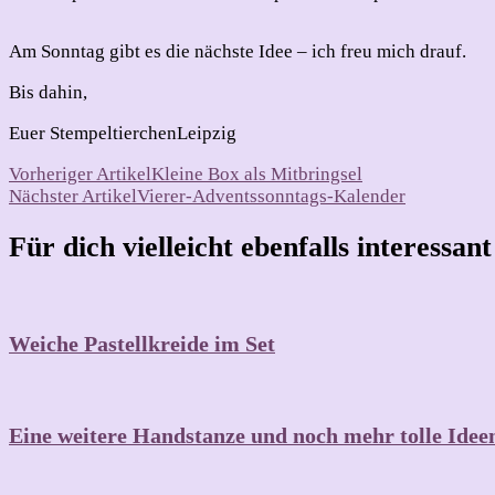
Am Sonntag gibt es die nächste Idee – ich freu mich drauf.
Bis dahin,
Euer StempeltierchenLeipzig
Beitragsnavigation
Vorheriger Artikel
Kleine Box als Mitbringsel
Nächster Artikel
Vierer-Adventssonntags-Kalender
Für dich vielleicht ebenfalls interessan
Weiche Pastellkreide im Set
Eine weitere Handstanze und noch mehr tolle Idee