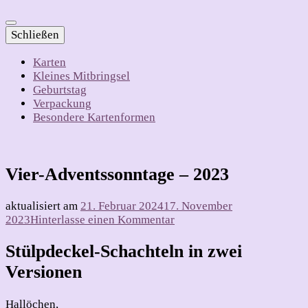
Schließen
Karten
Kleines Mitbringsel
Geburtstag
Verpackung
Besondere Kartenformen
Vier-Adventssonntage – 2023
aktualisiert am
21. Februar 2024
17. November
zu
2023
Hinterlasse einen Kommentar
Vier-
Adventssonntage
Stülpdeckel-Schachteln in zwei
–
Versionen
2023
Hallöchen,