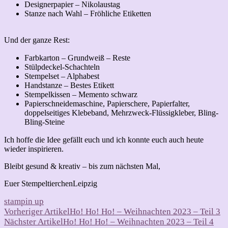
Designerpapier – Nikolaustag
Stanze nach Wahl – Fröhliche Etiketten
Und der ganze Rest:
Farbkarton – Grundweiß – Reste
Stülpdeckel-Schachteln
Stempelset – Alphabest
Handstanze – Bestes Etikett
Stempelkissen – Memento schwarz
Papierschneidemaschine, Papierschere, Papierfalter,
doppelseitiges Klebeband, Mehrzweck-Flüssigkleber, Bling-
Bling-Steine
Ich hoffe die Idee gefällt euch und ich konnte euch auch heute
wieder inspirieren.
Bleibt gesund & kreativ – bis zum nächsten Mal,
Euer StempeltierchenLeipzig
stampin up
Beitragsnavigation
Vorheriger Artikel
Ho! Ho! Ho! – Weihnachten 2023 – Teil 3
Nächster Artikel
Ho! Ho! Ho! – Weihnachten 2023 – Teil 4