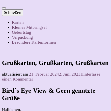
Schließen
Karten
Kleines Mitbringsel
Geburtstag
Verpackung
Besondere Kartenformen
Grußkarten, Grußkarten, Grußkarten
aktualisiert am
21. Februar 2024
2. Juni 2023
Hinterlasse
zu
einen Kommentar
Grußkarten,
Grußkarten,
Bird´s Eye View & Gern genutzte
Grußkarten
Grüße
Hallöchen,