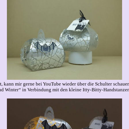
t, kann mir gerne bei YouTube wieder über die Schulter schaue
und Winter“ in Verbindung mit den kleine Itty-Bitty-Handstanz