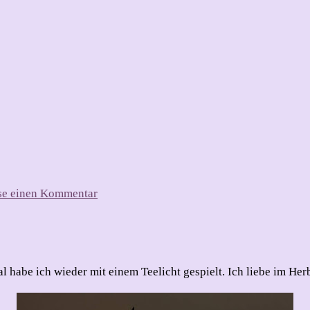
zu
sse einen Kommentar
Zu
Halloween
darf
es
leuchten
l habe ich wieder mit einem Teelicht gespielt. Ich liebe im He