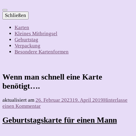
Schließen
Karten
Kleines Mitbringsel
Geburtstag
Verpackung
Besondere Kartenformen
Wenn man schnell eine Karte
benötigt….
aktualisiert am
26. Februar 2023
19. April 2019
Hinterlasse
zu
einen Kommentar
Wenn
man
Geburtstagskarte für einen Mann
schnell
eine