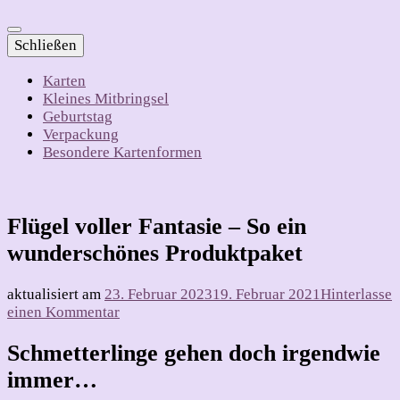
Schließen
Karten
Kleines Mitbringsel
Geburtstag
Verpackung
Besondere Kartenformen
Flügel voller Fantasie – So ein
wunderschönes Produktpaket
aktualisiert am
23. Februar 2023
19. Februar 2021
Hinterlasse
zu
einen Kommentar
Flügel
voller
Schmetterlinge gehen doch irgendwie
Fantasie
immer…
–