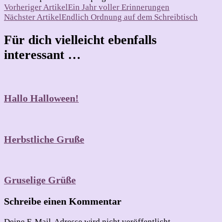
Beitragsnavigation
Vorheriger Artikel
Ein Jahr voller Erinnerungen
Nächster Artikel
Endlich Ordnung auf dem Schreibtisch
Für dich vielleicht ebenfalls
interessant …
Hallo Halloween!
Herbstliche Gruße
Gruselige Grüße
Schreibe einen Kommentar
Deine E-Mail-Adresse wird nicht veröffentlicht.