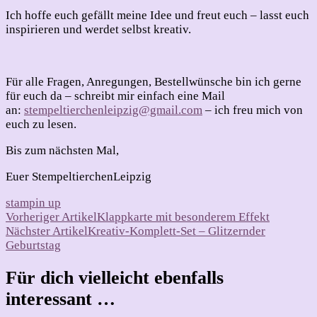
Ich hoffe euch gefällt meine Idee und freut euch – lasst euch
inspirieren und werdet selbst kreativ.
Für alle Fragen, Anregungen, Bestellwünsche bin ich gerne
für euch da – schreibt mir einfach eine Mail
an:
stempeltierchenleipzig@gmail.com
– ich freu mich von
euch zu lesen.
Bis zum nächsten Mal,
Euer StempeltierchenLeipzig
stampin up
Beitragsnavigation
Vorheriger Artikel
Klappkarte mit besonderem Effekt
Nächster Artikel
Kreativ-Komplett-Set – Glitzernder
Geburtstag
Für dich vielleicht ebenfalls
interessant …