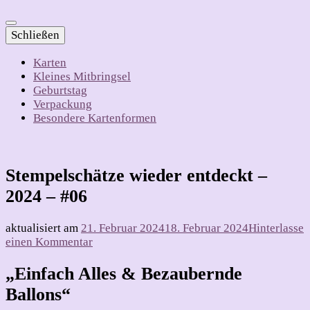
Schließen
Karten
Kleines Mitbringsel
Geburtstag
Verpackung
Besondere Kartenformen
Stempelschätze wieder entdeckt –
2024 – #06
aktualisiert am
21. Februar 2024
18. Februar 2024
Hinterlasse
zu
einen Kommentar
Stempelschätze
wieder
„Einfach Alles & Bezaubernde
entdeckt
Ballons“
–