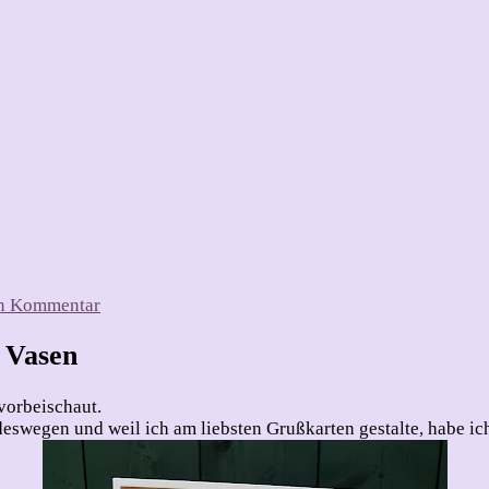
zu
en Kommentar
Geburtstage
gibt
 Vasen
es
ja
vorbeischaut.
immer….
deswegen und weil ich am liebsten Grußkarten gestalte, habe ic