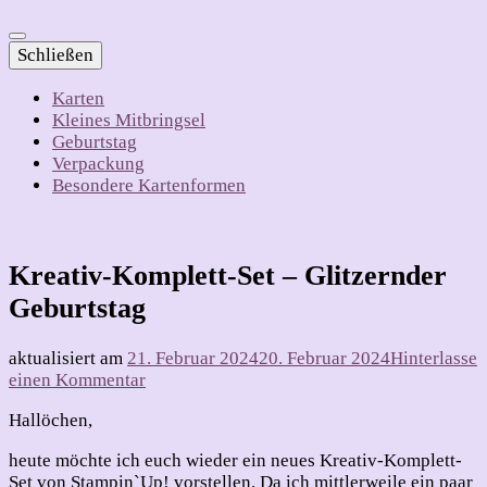
Schließen
Karten
Kleines Mitbringsel
Geburtstag
Verpackung
Besondere Kartenformen
Kreativ-Komplett-Set – Glitzernder
Geburtstag
aktualisiert am
21. Februar 2024
20. Februar 2024
Hinterlasse
zu
einen Kommentar
Kreativ-
Hallöchen,
Komplett-
Set
heute möchte ich euch wieder ein neues Kreativ-Komplett-
–
Set von Stampin`Up! vorstellen. Da ich mittlerweile ein paar