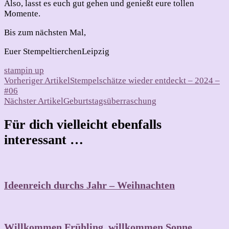
Also, lasst es euch gut gehen und genießt eure tollen
Momente.
Bis zum nächsten Mal,
Euer StempeltierchenLeipzig
stampin up
Beitragsnavigation
Vorheriger Artikel
Stempelschätze wieder entdeckt – 2024 –
#06
Nächster Artikel
Geburtstagsüberraschung
Für dich vielleicht ebenfalls
interessant …
Ideenreich durchs Jahr – Weihnachten
Willkommen Frühling, willkommen Sonne