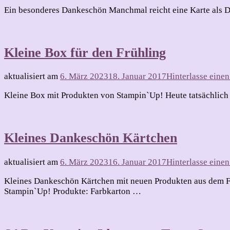
Kl
Ein besonderes Dankeschön Manchmal reicht eine Karte als D
Bo
als
Da
Kleine Box für den Frühling
aktualisiert am
6. März 2023
18. Januar 2017
Hinterlasse ein
Kleine Box mit Produkten von Stampin`Up! Heute tatsächlich 
Kleines Dankeschön Kärtchen
aktualisiert am
6. März 2023
16. Januar 2017
Hinterlasse ein
Kleines Dankeschön Kärtchen mit neuen Produkten aus dem F
Stampin`Up! Produkte: Farbkarton …