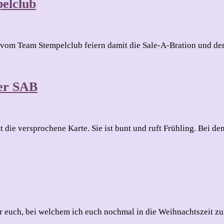
elclub
u
AB
ir vom Team Stempelclub feiern damit die Sale-A-Bration und 
reative
deen
om
der SAB
eam
tempelclub
ine
e versprochene Karte. Sie ist bunt und ruft Frühling. Bei de
ßkarte
dukten
B
te
euch, bei welchem ich euch nochmal in die Weihnachtszeit zur