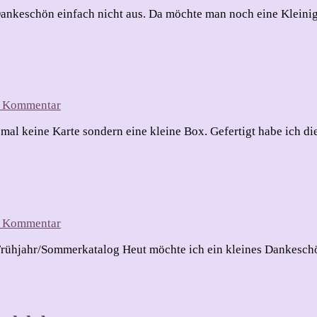
eine
ankeschön einfach nicht aus. Da möchte man noch eine Kleinig
x
nkeschön
zu
en Kommentar
Kleine
mal keine Karte sondern eine kleine Box. Gefertigt habe ich 
Box
für
den
Frühling
zu
en Kommentar
Kleines
rühjahr/Sommerkatalog Heut möchte ich ein kleines Dankeschö
Dankeschön
Kärtchen