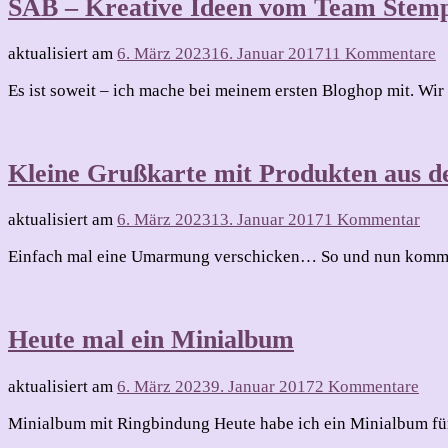
SAB – Kreative Ideen vom Team Stemp
z
aktualisiert am
6. März 2023
16. Januar 2017
11 Kommentare
S
Es ist soweit – ich mache bei meinem ersten Bloghop mit. W
–
K
I
v
Kleine Grußkarte mit Produkten aus 
T
S
zu
aktualisiert am
6. März 2023
13. Januar 2017
1 Kommentar
Kle
Einfach mal eine Umarmung verschicken… So und nun kommt di
Gru
mit
Pro
aus
Heute mal ein Minialbum
der
SA
zu
aktualisiert am
6. März 2023
9. Januar 2017
2 Kommentare
Heu
Minialbum mit Ringbindung Heute habe ich ein Minialbum für 
mal
ein