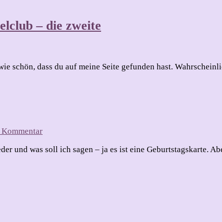
lclub – die zweite
u
AB
e schön, dass du auf meine Seite gefunden hast. Wahrscheinlic
reative
deen
om
eam
tempelclub
zu
en Kommentar
ie
Alles
weite
er und was soll ich sagen – ja es ist eine Geburtstagskarte. A
Gute
zum
Geburtstag