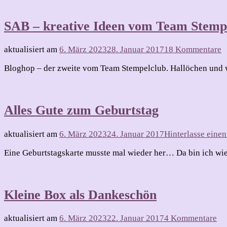
SAB – kreative Ideen vom Team Stempe
z
aktualisiert am
6. März 2023
28. Januar 2017
18 Kommentare
S
Bloghop – der zweite vom Team Stempelclub. Hallöchen und wi
–
k
I
v
Alles Gute zum Geburtstag
T
S
–
aktualisiert am
6. März 2023
24. Januar 2017
Hinterlasse ein
d
z
Eine Geburtstagskarte musste mal wieder her… Da bin ich wied
Kleine Box als Dankeschön
zu
aktualisiert am
6. März 2023
22. Januar 2017
4 Kommentare