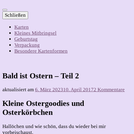
Schließen
Karten
Kleines Mitbringsel
Geburtstag
Verpackung
Besondere Kartenformen
Bald ist Ostern – Teil 2
zu
aktualisiert am
6. März 2023
10. April 2017
2 Kommentare
Bal
ist
Kleine Ostergoodies und
Oste
Osterkörbchen
–
Teil
2
Hallöchen und wie schön, dass du wieder bei mir
vorbeischaust.