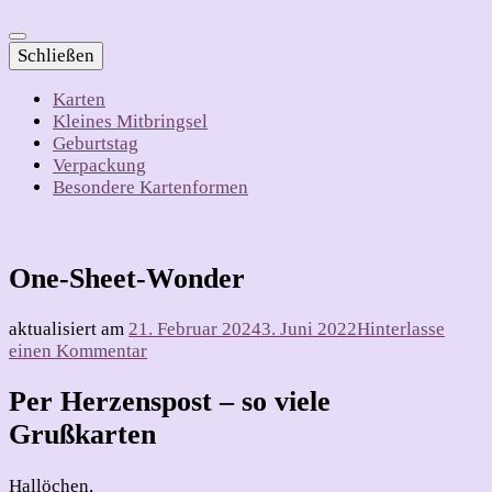
Schließen
Karten
Kleines Mitbringsel
Geburtstag
Verpackung
Besondere Kartenformen
One-Sheet-Wonder
aktualisiert am
21. Februar 2024
3. Juni 2022
Hinterlasse
zu
einen Kommentar
One-
Sheet-
Per Herzenspost – so viele
Wonder
Grußkarten
Hallöchen,