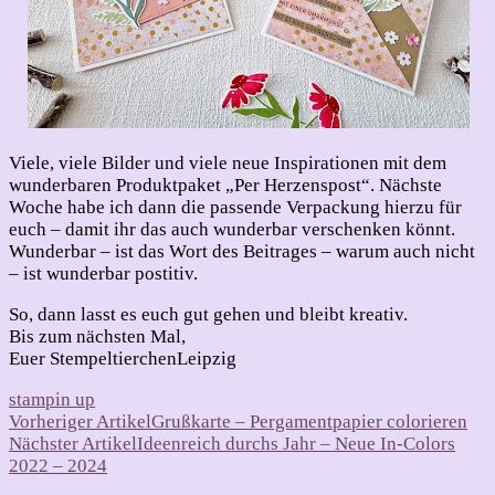
Viele, viele Bilder und viele neue Inspirationen mit dem
wunderbaren Produktpaket „Per Herzenspost“. Nächste
Woche habe ich dann die passende Verpackung hierzu für
euch – damit ihr das auch wunderbar verschenken könnt.
Wunderbar – ist das Wort des Beitrages – warum auch nicht
– ist wunderbar postitiv.
So, dann lasst es euch gut gehen und bleibt kreativ.
Bis zum nächsten Mal,
Euer StempeltierchenLeipzig
stampin up
Beitragsnavigation
Vorheriger Artikel
Grußkarte – Pergamentpapier colorieren
Nächster Artikel
Ideenreich durchs Jahr – Neue In-Colors
2022 – 2024