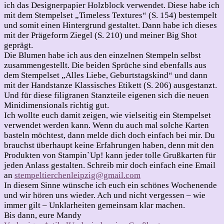
ich das Designerpapier Holzblock verwendet. Diese habe ich
mit dem Stempelset „Timeless Textures“ (S. 154) bestempelt
und somit einen Hintergrund gestaltet. Dann habe ich dieses
mit der Prägeform Ziegel (S. 210) und meiner Big Shot
geprägt.
Die Blumen habe ich aus den einzelnen Stempeln selbst
zusammengestellt. Die beiden Sprüche sind ebenfalls aus
dem Stempelset „Alles Liebe, Geburtstagskind“ und dann
mit der Handstanze Klassisches Etikett (S. 206) ausgestanzt.
Und für diese filigranen Stanzteile eigenen sich die neuen
Minidimensionals richtig gut.
Ich wollte euch damit zeigen, wie vielseitig ein Stempelset
verwendet werden kann. Wenn du auch mal solche Karten
basteln möchtest, dann melde dich doch einfach bei mir. Du
brauchst überhaupt keine Erfahrungen haben, denn mit den
Produkten von Stampin`Up! kann jeder tolle Grußkarten für
jeden Anlass gestalten. Schreib mir doch einfach eine Email
an
stempeltierchenleipzig@gmail.com
In diesem Sinne wünsche ich euch ein schönes Wochenende
und wir hören uns wieder. Ach und nicht vergessen – wie
immer gilt – Unklarheiten gemeinsam klar machen.
Bis dann, eure Mandy