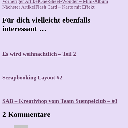
Beitragsnavigation
Vorheriger Artikel
One-Sheet-Wonder – Mini-Album
Nächster Artikel
Flash Card – Karte mit Effekt
Für dich vielleicht ebenfalls
interessant …
Es wird weihnachtlich – Teil 2
Scrapbooking Layout #2
SAB – Kreativhop vom Team Stempelclub – #3
2 Kommentare