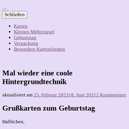
Schließen
Karten
Kleines Mitbringsel
Geburtstag
Verpackung
Besondere Kartenformen
Mal wieder eine coole
Hintergrundtechnik
z
aktualisiert am
23. Februar 2023
18. Juni 2021
2 Kommentare
M
w
Grußkarten zum Geburtstag
e
c
Hallöchen,
H