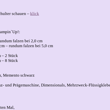
chulter schauen –
klick
tampin`Up!:
undum falzen bei 2,0 cm
 cm – rundum falzen bei 5,0 cm
m – 2 Stück
m – 8 Stück
au, Memento schwarz
tanz- und Prägemaschine, Dimensionals, Mehrzweck-Flüssigkleb
sten Mal,