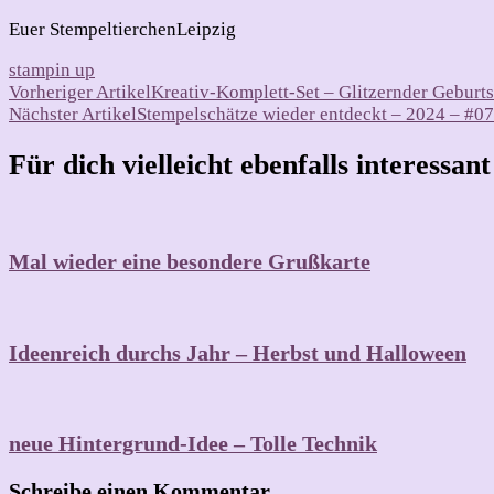
Euer StempeltierchenLeipzig
stampin up
Beitragsnavigation
Vorheriger Artikel
Kreativ-Komplett-Set – Glitzernder Geburts
Nächster Artikel
Stempelschätze wieder entdeckt – 2024 – #07
Für dich vielleicht ebenfalls interessan
Mal wieder eine besondere Grußkarte
Ideenreich durchs Jahr – Herbst und Halloween
neue Hintergrund-Idee – Tolle Technik
Schreibe einen Kommentar