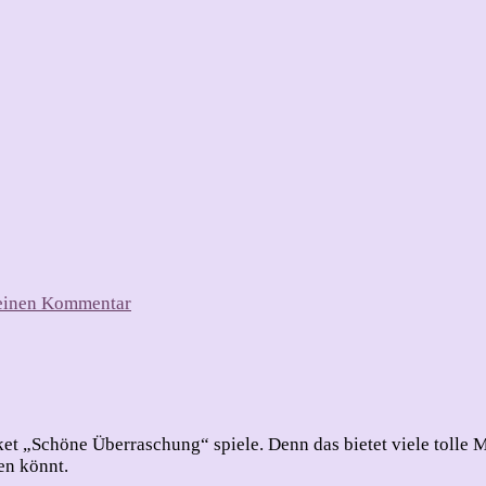
zu
 einen Kommentar
Geburtstagsüberraschung
ket „Schöne Überraschung“ spiele. Denn das bietet viele tolle M
en könnt.