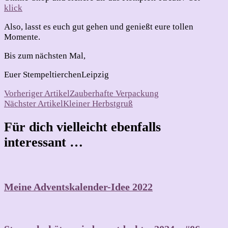
klick
Also, lasst es euch gut gehen und genießt eure tollen
Momente.
Bis zum nächsten Mal,
Euer StempeltierchenLeipzig
Beitragsnavigation
Vorheriger Artikel
Zauberhafte Verpackung
Nächster Artikel
Kleiner Herbstgruß
Für dich vielleicht ebenfalls
interessant …
Meine Adventskalender-Idee 2022