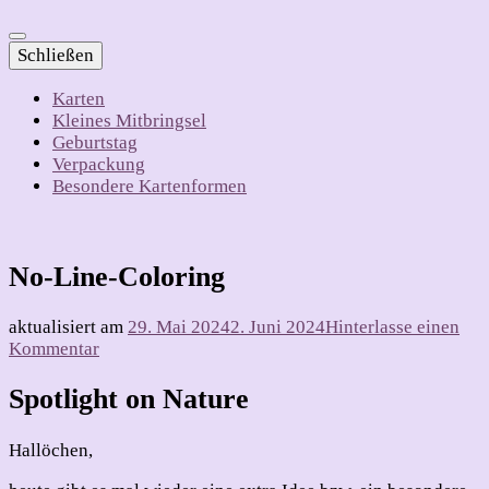
Schließen
Karten
Kleines Mitbringsel
Geburtstag
Verpackung
Besondere Kartenformen
No-Line-Coloring
aktualisiert am
29. Mai 2024
2. Juni 2024
Hinterlasse einen
zu
Kommentar
No-
Line-
Spotlight on Nature
Coloring
Hallöchen,