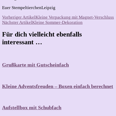
Euer StempeltierchenLeipzig
Beitragsnavigation
Vorheriger Artikel
Kleine Verpackung mit Magnet-Verschluss
Nächster Artikel
Kleine Sommer-Dekoration
Für dich vielleicht ebenfalls
interessant …
Grußkarte mit Gutscheinfach
Kleine Adventsfreuden – Boxen einfach berechnet
Aufstellbox mit Schubfach