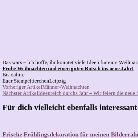
Das wars – ich hoffe, ihr konntet viele Ideen für eure Weihna
Frohe Weihnachten und einen guten Rutsch ins neue Jahr!
Bis dahin,
Euer StempeltierchenLeipzig
Beitragsnavigation
Vorheriger Artikel
Männer-Weihnachten
Nächster Artikel
Ideenreich durchs Jahr – Wir feiern die neue
Für dich vielleicht ebenfalls interessan
Frische Frühlingsdekoration für meinen Bilderra