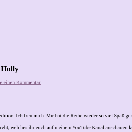
 Holly
zu
se einen Kommentar
Ho!
Ho!
Ho!
–
Weihnachten
dition. Ich freu mich. Mir hat die Reihe wieder so viel Spaß g
/9
–
edreht, welches ihr euch auf meinem YouTube Kanal anschauen 
Joyful