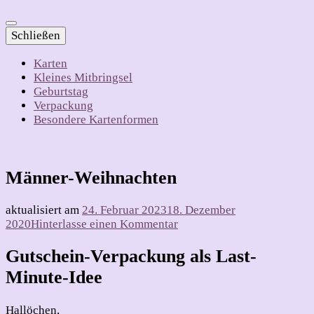
Schließen
Karten
Kleines Mitbringsel
Geburtstag
Verpackung
Besondere Kartenformen
Männer-Weihnachten
aktualisiert am
24. Februar 2023
18. Dezember
zu
2020
Hinterlasse einen Kommentar
Männer-
Weihnachten
Gutschein-Verpackung als Last-
Minute-Idee
Hallöchen,