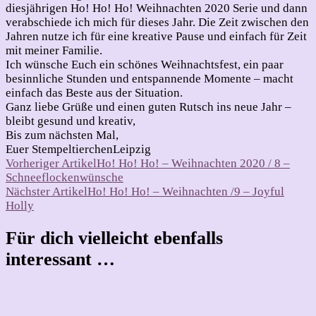
diesjährigen Ho! Ho! Ho! Weihnachten 2020 Serie und dann
verabschiede ich mich für dieses Jahr. Die Zeit zwischen den
Jahren nutze ich für eine kreative Pause und einfach für Zeit
mit meiner Familie.
Ich wünsche Euch ein schönes Weihnachtsfest, ein paar
besinnliche Stunden und entspannende Momente – macht
einfach das Beste aus der Situation.
Ganz liebe Grüße und einen guten Rutsch ins neue Jahr –
bleibt gesund und kreativ,
Bis zum nächsten Mal,
Euer StempeltierchenLeipzig
Beitragsnavigation
Vorheriger Artikel
Ho! Ho! Ho! – Weihnachten 2020 / 8 –
Schneeflockenwünsche
Nächster Artikel
Ho! Ho! Ho! – Weihnachten /9 – Joyful
Holly
Für dich vielleicht ebenfalls
interessant …