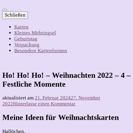
Schließen
Karten
Kleines Mitbringsel
Geburtstag
Verpackung
Besondere Kartenformen
Ho! Ho! Ho! – Weihnachten 2022 – 4 –
Festliche Momente
aktualisiert am
21. Februar 2024
27. November
zu
2022
Hinterlasse einen Kommentar
Ho!
Ho!
Meine Ideen für Weihnachtskarten
Ho!
–
Hallöchen,