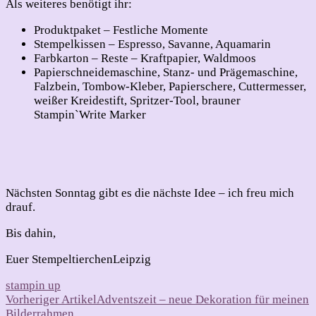
Als weiteres benötigt ihr:
Produktpaket – Festliche Momente
Stempelkissen – Espresso, Savanne, Aquamarin
Farbkarton – Reste – Kraftpapier, Waldmoos
Papierschneidemaschine, Stanz- und Prägemaschine,
Falzbein, Tombow-Kleber, Papierschere, Cuttermesser,
weißer Kreidestift, Spritzer-Tool, brauner
Stampin`Write Marker
Nächsten Sonntag gibt es die nächste Idee – ich freu mich
drauf.
Bis dahin,
Euer StempeltierchenLeipzig
stampin up
Beitragsnavigation
Vorheriger Artikel
Adventszeit – neue Dekoration für meinen
Bilderrahmen