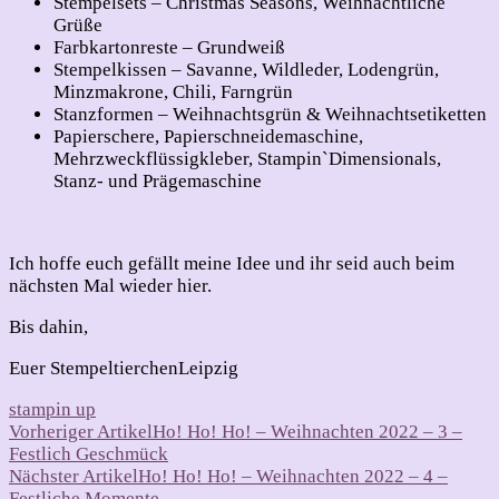
Stempelsets – Christmas Seasons, Weihnachtliche
Grüße
Farbkartonreste – Grundweiß
Stempelkissen – Savanne, Wildleder, Lodengrün,
Minzmakrone, Chili, Farngrün
Stanzformen – Weihnachtsgrün & Weihnachtsetiketten
Papierschere, Papierschneidemaschine,
Mehrzweckflüssigkleber, Stampin`Dimensionals,
Stanz- und Prägemaschine
Ich hoffe euch gefällt meine Idee und ihr seid auch beim
nächsten Mal wieder hier.
Bis dahin,
Euer StempeltierchenLeipzig
stampin up
Beitragsnavigation
Vorheriger Artikel
Ho! Ho! Ho! – Weihnachten 2022 – 3 –
Festlich Geschmück
Nächster Artikel
Ho! Ho! Ho! – Weihnachten 2022 – 4 –
Festliche Momente