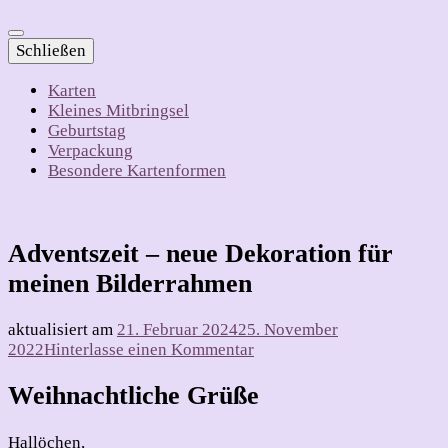
Schließen
Karten
Kleines Mitbringsel
Geburtstag
Verpackung
Besondere Kartenformen
Adventszeit – neue Dekoration für
meinen Bilderrahmen
aktualisiert am
21. Februar 2024
25. November
zu
2022
Hinterlasse einen Kommentar
Adventszeit
–
Weihnachtliche Grüße
neue
Dekoration
Hallöchen,