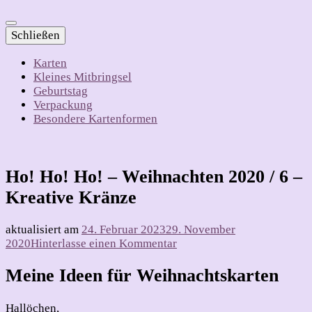
Schließen
Karten
Kleines Mitbringsel
Geburtstag
Verpackung
Besondere Kartenformen
Ho! Ho! Ho! – Weihnachten 2020 / 6 –
Kreative Kränze
aktualisiert am
24. Februar 2023
29. November
zu
2020
Hinterlasse einen Kommentar
Ho!
Ho!
Meine Ideen für Weihnachtskarten
Ho!
–
Hallöchen,