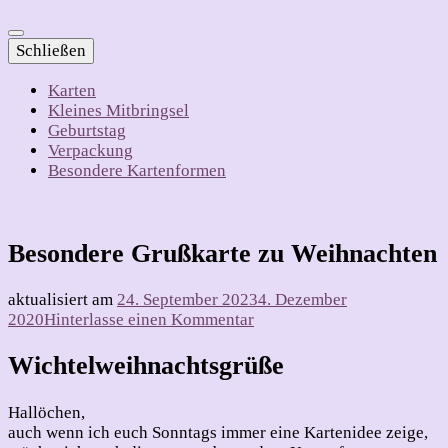
Schließen
Karten
Kleines Mitbringsel
Geburtstag
Verpackung
Besondere Kartenformen
Besondere Grußkarte zu Weihnachten
aktualisiert am
24. September 2023
4. Dezember
zu
2020
Hinterlasse einen Kommentar
Besondere
Grußkarte
Wichtelweihnachtsgrüße
zu
Weihnachten
Hallöchen,
auch wenn ich euch Sonntags immer eine Kartenidee zeige,