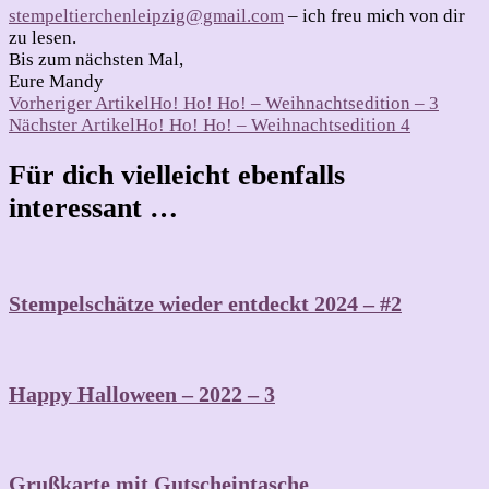
stempeltierchenleipzig@gmail.com
– ich freu mich von dir
zu lesen.
Bis zum nächsten Mal,
Eure Mandy
Beitragsnavigation
Vorheriger Artikel
Ho! Ho! Ho! – Weihnachtsedition – 3
Nächster Artikel
Ho! Ho! Ho! – Weihnachtsedition 4
Für dich vielleicht ebenfalls
interessant …
Stempelschätze wieder entdeckt 2024 – #2
Happy Halloween – 2022 – 3
Grußkarte mit Gutscheintasche