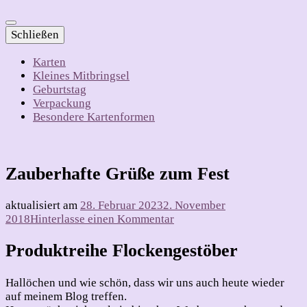
Schließen
Karten
Kleines Mitbringsel
Geburtstag
Verpackung
Besondere Kartenformen
Zauberhafte Grüße zum Fest
aktualisiert am
28. Februar 2023
2. November
zu
2018
Hinterlasse einen Kommentar
Zauberhafte
Grüße
Produktreihe Flockengestöber
zum
Fest
Hallöchen und wie schön, dass wir uns auch heute wieder
auf meinem Blog treffen.