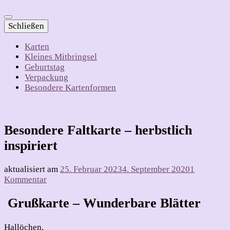
Schließen
Karten
Kleines Mitbringsel
Geburtstag
Verpackung
Besondere Kartenformen
Besondere Faltkarte – herbstlich
inspiriert
aktualisiert am
25. Februar 2023
4. September 2020
1
zu
Kommentar
Besondere
Faltkarte
Grußkarte – Wunderbare Blätter
–
herbstlich
Hallöchen,