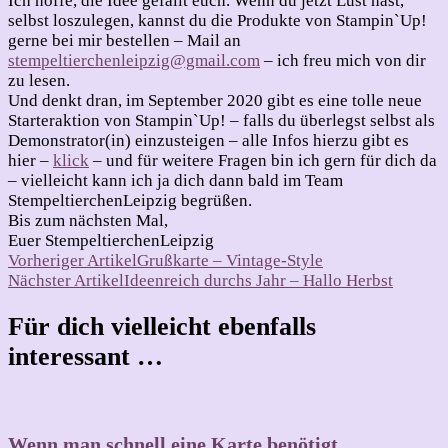
Ich hoffe, die Idee gefällt euch. Wenn du jetzt Lust hast,
selbst loszulegen, kannst du die Produkte von Stampin`Up!
gerne bei mir bestellen – Mail an
stempeltierchenleipzig@gmail.com
– ich freu mich von dir
zu lesen.
Und denkt dran, im September 2020 gibt es eine tolle neue
Starteraktion von Stampin`Up! – falls du überlegst selbst als
Demonstrator(in) einzusteigen – alle Infos hierzu gibt es
hier –
klick
– und für weitere Fragen bin ich gern für dich da
– vielleicht kann ich ja dich dann bald im Team
StempeltierchenLeipzig begrüßen.
Bis zum nächsten Mal,
Euer StempeltierchenLeipzig
Beitragsnavigation
Vorheriger Artikel
Grußkarte – Vintage-Style
Nächster Artikel
Ideenreich durchs Jahr – Hallo Herbst
Für dich vielleicht ebenfalls
interessant …
Wenn man schnell eine Karte benötigt….