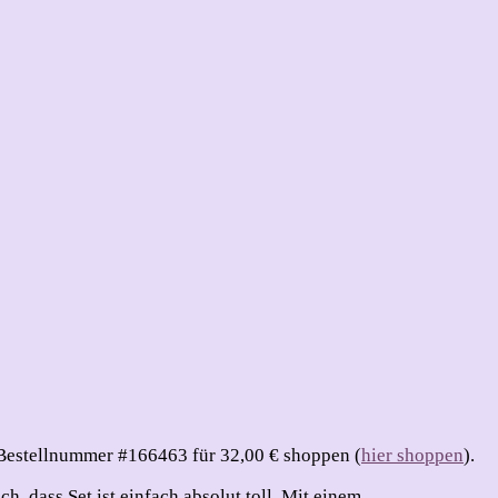
r Bestellnummer #166463 für 32,00 € shoppen (
hier shoppen
).
h, dass Set ist einfach absolut toll. Mit einem