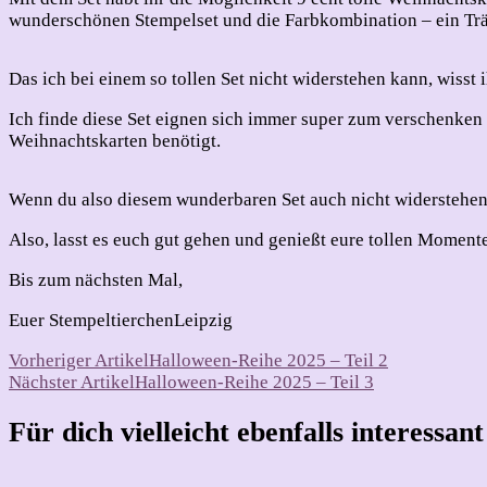
wunderschönen Stempelset und die Farbkombination – ein T
Das ich bei einem so tollen Set nicht widerstehen kann, wisst 
Ich finde diese Set eignen sich immer super zum verschenken u
Weihnachtskarten benötigt.
Wenn du also diesem wunderbaren Set auch nicht widerstehen
Also, lasst es euch gut gehen und genießt eure tollen Momente
Bis zum nächsten Mal,
Euer StempeltierchenLeipzig
Beitragsnavigation
Vorheriger Artikel
Halloween-Reihe 2025 – Teil 2
Nächster Artikel
Halloween-Reihe 2025 – Teil 3
Für dich vielleicht ebenfalls interessan