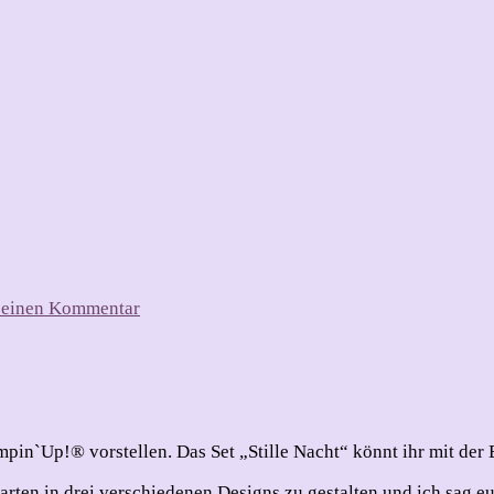
zu
e einen Kommentar
Kreativ-
Komplett-
Set
mpin`Up!® vorstellen. Das Set „Stille Nacht“ könnt ihr mit de
rten in drei verschiedenen Designs zu gestalten und ich sag euc