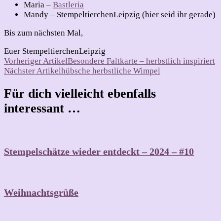
Maria –
Bastleria
Mandy – StempeltierchenLeipzig (hier seid ihr gerade)
Bis zum nächsten Mal,
Euer StempeltierchenLeipzig
Beitragsnavigation
Vorheriger Artikel
Besondere Faltkarte – herbstlich inspiriert
Nächster Artikel
hübsche herbstliche Wimpel
Für dich vielleicht ebenfalls
interessant …
Stempelschätze wieder entdeckt – 2024 – #10
Weihnachtsgrüße