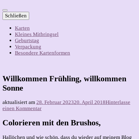
Schließen
Karten
Kleines Mitbringsel
Geburtstag
Verpackung
Besondere Kartenformen
Willkommen Frühling, willkommen
Sonne
aktualisiert am
28. Februar 2023
20. April 2018
Hinterlasse
zu
einen Kommentar
Willkommen
Frühling,
Colorieren mit den Brushos,
willkommen
Sonne
Hallöchen und wie schön, dass du wieder auf meinem Blog