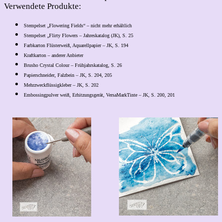
Verwendete Produkte:
Stempelset „Flowering Fields“ – nicht mehr erhältlich
Stempelset „Flirty Flowers – Jahreskatalog (JK), S. 25
Farbkarton Flüsterweiß, Aquarellpapier – JK, S. 194
Kraftkarton – anderer Anbieter
Brusho Crystal Colour – Frühjahrskatalog, S. 26
Papierschneider, Falzbein – JK, S. 204, 205
Mehrzweckflüssigkleber – JK, S. 202
Embossingpulver weiß, Erhitzungsgerät, VersaMarkTinte – JK, S. 200, 201