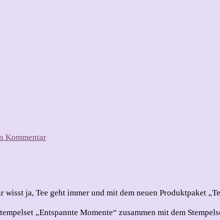
zu
nen Kommentar
Kleine
Teebeutel-
Verpackung
hr wisst ja, Tee geht immer und mit dem neuen Produktpaket „Te
s Stempelset „Entspannte Momente“ zusammen mit dem Stempelse