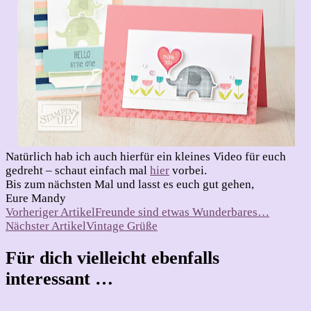
Natürlich hab ich auch hierfür ein kleines Video für euch
gedreht – schaut einfach mal
hier
vorbei.
Bis zum nächsten Mal und lasst es euch gut gehen,
Eure Mandy
Beitragsnavigation
Vorheriger Artikel
Freunde sind etwas Wunderbares…
Nächster Artikel
Vintage Grüße
Für dich vielleicht ebenfalls
interessant …