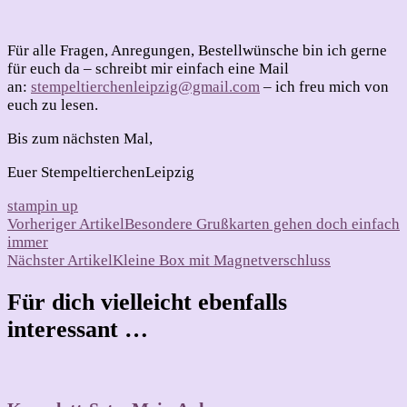
Für alle Fragen, Anregungen, Bestellwünsche bin ich gerne
für euch da – schreibt mir einfach eine Mail
an:
stempeltierchenleipzig@gmail.com
– ich freu mich von
euch zu lesen.
Bis zum nächsten Mal,
Euer StempeltierchenLeipzig
stampin up
Beitragsnavigation
Vorheriger Artikel
Besondere Grußkarten gehen doch einfach
immer
Nächster Artikel
Kleine Box mit Magnetverschluss
Für dich vielleicht ebenfalls
interessant …