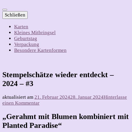
Schließen
Karten
Kleines Mitbringsel
Geburtstag
Verpackung
Besondere Kartenformen
Stempelschätze wieder entdeckt –
2024 – #3
aktualisiert am
21. Februar 2024
28. Januar 2024
Hinterlasse
zu
einen Kommentar
Stempelschätze
wieder
„Gerahmt mit Blumen kombiniert mit
entdeckt
Planted Paradise“
–