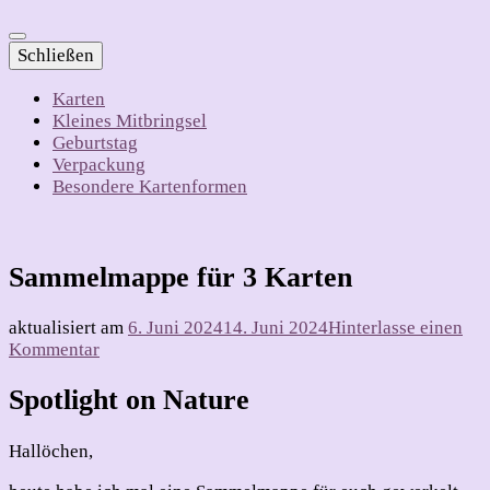
Schließen
Karten
Kleines Mitbringsel
Geburtstag
Verpackung
Besondere Kartenformen
Sammelmappe für 3 Karten
aktualisiert am
6. Juni 2024
14. Juni 2024
Hinterlasse einen
zu
Kommentar
Sammelmappe
für
Spotlight on Nature
3
Karten
Hallöchen,