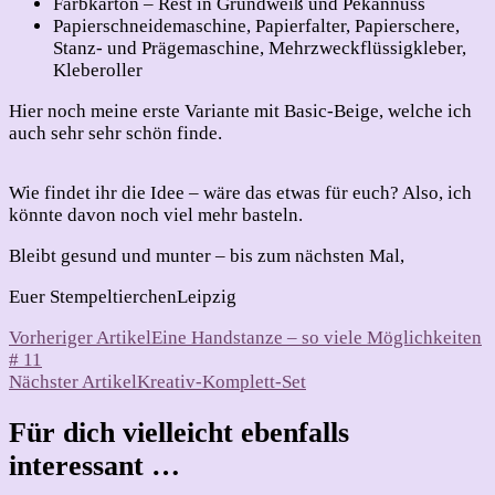
Farbkarton – Rest in Grundweiß und Pekannuss
Papierschneidemaschine, Papierfalter, Papierschere,
Stanz- und Prägemaschine, Mehrzweckflüssigkleber,
Kleberoller
Hier noch meine erste Variante mit Basic-Beige, welche ich
auch sehr sehr schön finde.
Wie findet ihr die Idee – wäre das etwas für euch? Also, ich
könnte davon noch viel mehr basteln.
Bleibt gesund und munter – bis zum nächsten Mal,
Euer StempeltierchenLeipzig
Beitragsnavigation
Vorheriger Artikel
Eine Handstanze – so viele Möglichkeiten
# 11
Nächster Artikel
Kreativ-Komplett-Set
Für dich vielleicht ebenfalls
interessant …