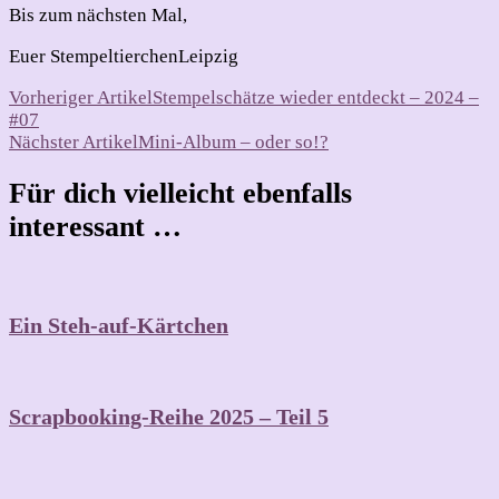
Bis zum nächsten Mal,
Euer StempeltierchenLeipzig
Beitragsnavigation
Vorheriger Artikel
Stempelschätze wieder entdeckt – 2024 –
#07
Nächster Artikel
Mini-Album – oder so!?
Für dich vielleicht ebenfalls
interessant …
Ein Steh-auf-Kärtchen
Scrapbooking-Reihe 2025 – Teil 5