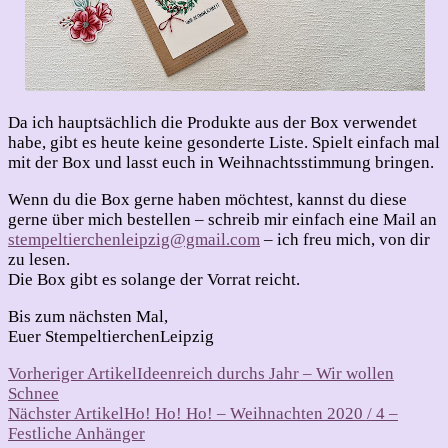
Da ich hauptsächlich die Produkte aus der Box verwendet
habe, gibt es heute keine gesonderte Liste. Spielt einfach mal
mit der Box und lasst euch in Weihnachtsstimmung bringen.
Wenn du die Box gerne haben möchtest, kannst du diese
gerne über mich bestellen – schreib mir einfach eine Mail an
stempeltierchenleipzig@gmail.com
– ich freu mich, von dir
zu lesen.
Die Box gibt es solange der Vorrat reicht.
Bis zum nächsten Mal,
Euer StempeltierchenLeipzig
Beitragsnavigation
Vorheriger Artikel
Ideenreich durchs Jahr – Wir wollen
Schnee
Nächster Artikel
Ho! Ho! Ho! – Weihnachten 2020 / 4 –
Festliche Anhänger