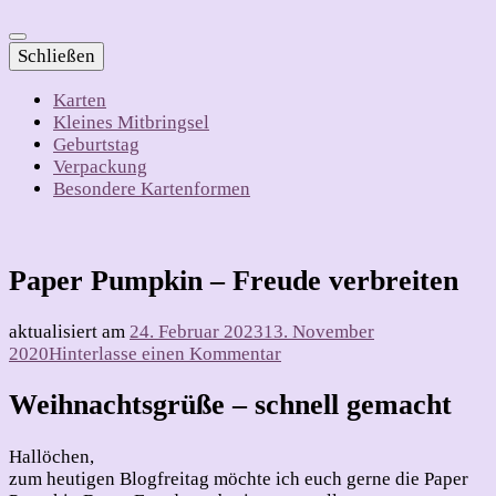
Schließen
Karten
Kleines Mitbringsel
Geburtstag
Verpackung
Besondere Kartenformen
Paper Pumpkin – Freude verbreiten
aktualisiert am
24. Februar 2023
13. November
zu
2020
Hinterlasse einen Kommentar
Paper
Pumpkin
Weihnachtsgrüße – schnell gemacht
–
Freude
Hallöchen,
verbreiten
zum heutigen Blogfreitag möchte ich euch gerne die Paper