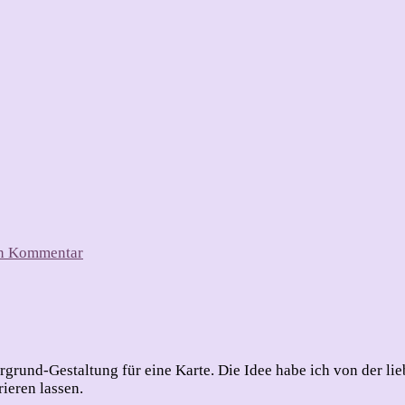
zu
en Kommentar
neue
Hintergrund-
Idee
–
Tolle
Technik
ergrund-Gestaltung für eine Karte. Die Idee habe ich von der l
ieren lassen.