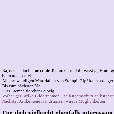
Na, das ist doch eine coole Technik – und ihr wisst ja, Hinter
beim nachbasteln.
Alle notwendigen Materialien von Stampin`Up! kannst du gern
Bis zum nächsten Mal,
Euer StempeltierchenLeipzig
Beitragsnavigation
Vorheriger Artikel
Bilderrahmen – selbstgemacht & selbstgesta
Nächster Artikel
neue Handstanzen – neue Möglichkeiten
Für dich vielleicht ebenfalls interessan