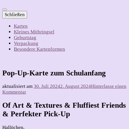
Schließen
Karten
Kleines Mitbringsel
Geburtstag
Verpackung
Besondere Kartenformen
Pop-Up-Karte zum Schulanfang
aktualisiert am
30. Juli 2024
2. August 2024
Hinterlasse einen
zu
Kommentar
Pop-
Up-
Of Art & Textures & Fluffiest Friends
Karte
& Perfekter Pick-Up
zum
Schulanfang
Hallöchen,