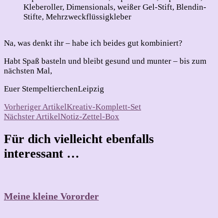
Kleberoller, Dimensionals, weißer Gel-Stift, Blendin-
Stifte, Mehrzweckflüssigkleber
Na, was denkt ihr – habe ich beides gut kombiniert?
Habt Spaß basteln und bleibt gesund und munter – bis zum
nächsten Mal,
Euer StempeltierchenLeipzig
Beitragsnavigation
Vorheriger Artikel
Kreativ-Komplett-Set
Nächster Artikel
Notiz-Zettel-Box
Für dich vielleicht ebenfalls
interessant …
Meine kleine Vororder