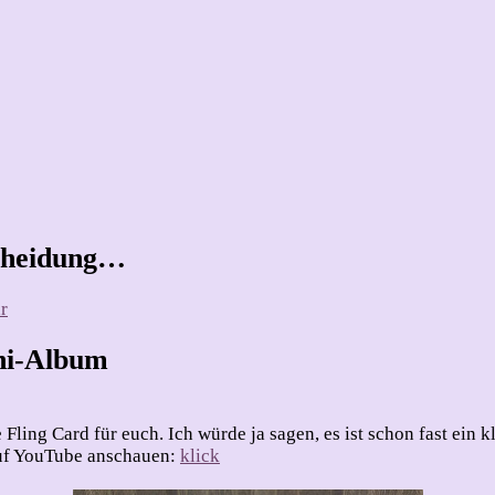
cheidung…
zu
r
Mini-
Album
ini-Album
oder
Karte…..
Eure
e Fling Card für euch. Ich würde ja sagen, es ist schon fast ei
Entscheidung…
 auf YouTube anschauen:
klick